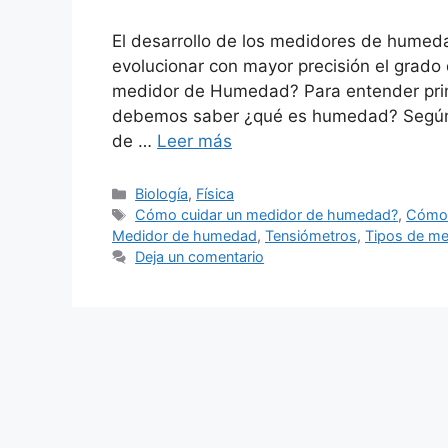
El desarrollo de los medidores de humeda
evolucionar con mayor precisión el grado
medidor de Humedad? Para entender pr
debemos saber ¿qué es humedad? Según el
de …
Leer más
Categorías
Biología
,
Física
Etiquetas
Cómo cuidar un medidor de humedad?
,
Cómo 
Medidor de humedad
,
Tensiómetros
,
Tipos de m
Deja un comentario