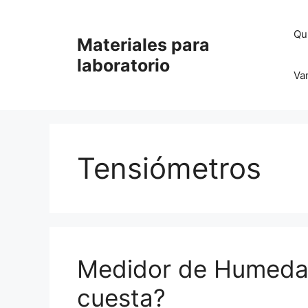
Saltar
al
Qu
Materiales para
contenido
laboratorio
Va
Tensiómetros
Medidor de Humedad
cuesta?