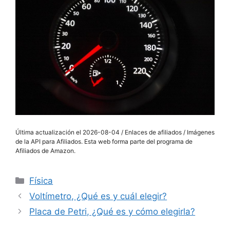
Última actualización el 2026-08-04 / Enlaces de afiliados / Imágenes
de la API para Afiliados. Esta web forma parte del programa de
Afiliados de Amazon.
Categorías
Física
Voltímetro, ¿Qué es y cuál elegir?
Placa de Petri, ¿Qué es y cómo elegirla?