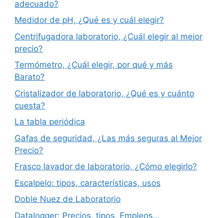
adecuado?
Medidor de pH, ¿Qué es y cuál elegir?
Centrifugadora laboratorio, ¿Cuál elegir al mejor
precio?
Termómetro, ¿Cuál elegir, por qué y más
Barato?
Cristalizador de laboratorio, ¿Qué es y cuánto
cuesta?
La tabla periódica
Gafas de seguridad, ¿Las más seguras al Mejor
Precio?
Frasco lavador de laboratorio, ¿Cómo elegirlo?
Escalpelo: tipos, características, usos
Doble Nuez de Laboratorio
Datalogger: Precios, tipos, Empleos…