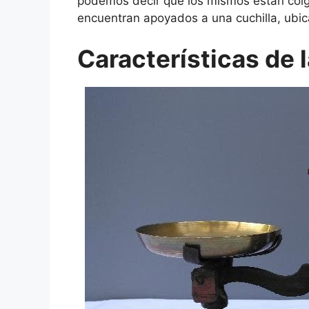
podemos decir que los mismos están colg
encuentran apoyados a una cuchilla, ubi
Características de l