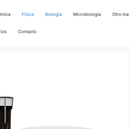
ímica
Física
Biología
Microbiología
Otro mat
rios
Contacto