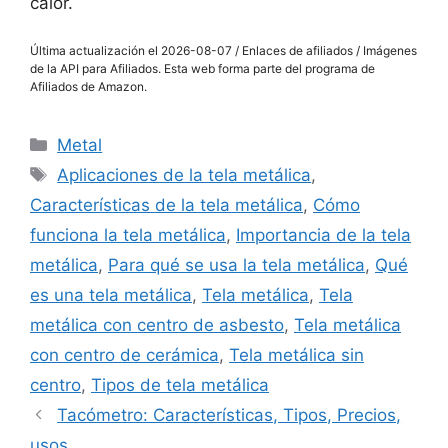
calor.
Última actualización el 2026-08-07 / Enlaces de afiliados / Imágenes
de la API para Afiliados. Esta web forma parte del programa de
Afiliados de Amazon.
Categorías
Metal
Etiquetas
Aplicaciones de la tela metálica
,
Características de la tela metálica
,
Cómo
funciona la tela metálica
,
Importancia de la tela
metálica
,
Para qué se usa la tela metálica
,
Qué
es una tela metálica
,
Tela metálica
,
Tela
metálica con centro de asbesto
,
Tela metálica
con centro de cerámica
,
Tela metálica sin
centro
,
Tipos de tela metálica
Tacómetro: Características, Tipos, Precios,
usos…