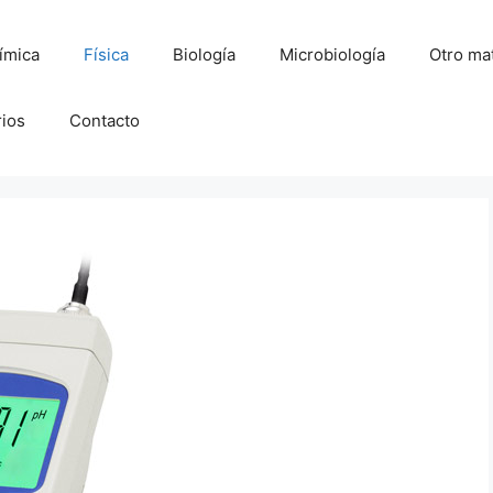
ímica
Física
Biología
Microbiología
Otro mat
rios
Contacto