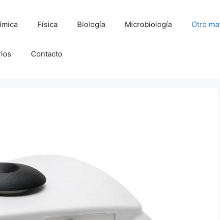
ímica
Física
Biología
Microbiología
Otro mat
rios
Contacto