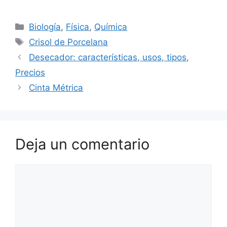
Categorías
Biología
,
Física
,
Química
Etiquetas
Crisol de Porcelana
Desecador: características, usos, tipos,
Precios
Cinta Métrica
Deja un comentario
Comentario