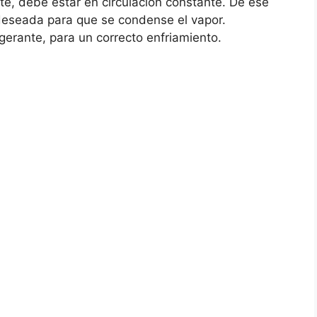
nte, debe estar en circulación constante. De ese
deseada para que se condense el vapor.
gerante, para un correcto enfriamiento.