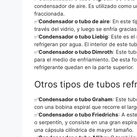
condensador de aire. Es utilizado como u
fraccionada.
✅
Condensador o tubo de aire
: En este t
través del vidrio, y luego se enfría gracias 
✅
Condensador o tubo Liebig
: Este es e
refrigeran por agua. El interior de este tu
✅
Condensador o tubo Dimroth
: Este tu
para el medio de enfriamiento. De esta fo
refrigerante quedan en la parte superior.
Otros tipos de tubos ref
✅
Condensador o tubo Graham
: Este tu
con una bobina espiral que recorre el larg
✅
Condensador o tubo Friedrichs
: A est
o serpentín, y consiste en una gran espir
una cápsula cilíndrica de mayor tamaño.