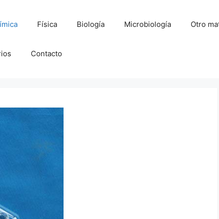
ímica
Física
Biología
Microbiología
Otro mat
rios
Contacto