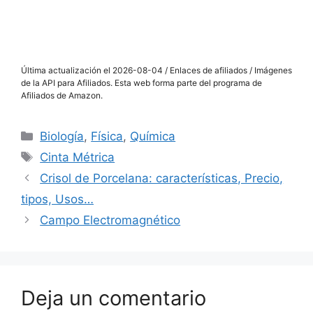
Última actualización el 2026-08-04 / Enlaces de afiliados / Imágenes
de la API para Afiliados. Esta web forma parte del programa de
Afiliados de Amazon.
Categorías
Biología
,
Física
,
Química
Etiquetas
Cinta Métrica
Crisol de Porcelana: características, Precio,
tipos, Usos…
Campo Electromagnético
Deja un comentario