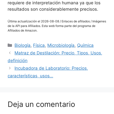
requiere de interpretación humana ya que los
resultados son considerablemente precisos.
Última actualización el 2026-08-08 / Enlaces de afiliados / Imágenes
de la API para Afiliados. Esta web forma parte del programa de
Afiliados de Amazon.
Categorías
Biología
,
Física
,
Microbiología
,
Química
Matraz de Destilación: Precio, Tipos, Usos,
definición
Incubadora de Laboratorio: Precios,
características, usos…
Deja un comentario