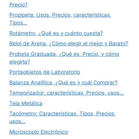
Precio?
Propipeta: Usos, Precios, características,
Tipos…
Rotámetro, ¿Qué es y cuánto cuesta?
Reloj de Arena, ¿Cómo elegir el mejor y Barato?
Probeta Graduada, ¿Qué es, Precio, y cómo
elegirla?
Portaobjetos de Laboratorio
Balanza Analítica, ¿Qué es y cuál Comprar?
Temporizador: características, Precios, usos…
Tela Metálica
Tacómetro: Características, Tipos, Precios,
usos…
Microscopio Electrónico