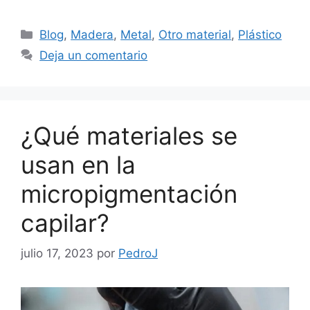
Categorías
Blog
,
Madera
,
Metal
,
Otro material
,
Plástico
Deja un comentario
¿Qué materiales se
usan en la
micropigmentación
capilar?
julio 17, 2023
por
PedroJ