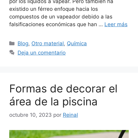
por los líquidos a vapear. Pero también ha
existido un férreo enfoque hacia los
compuestos de un vapeador debido a las
falsificaciones económicas que han …
Leer más
Categorías
Blog
,
Otro material
,
Química
Deja un comentario
Formas de decorar el
área de la piscina
octubre 10, 2023
por
Reinal