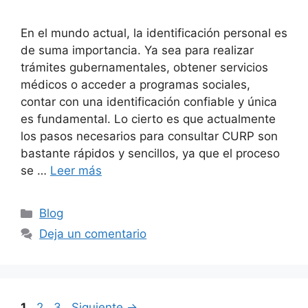
En el mundo actual, la identificación personal es
de suma importancia. Ya sea para realizar
trámites gubernamentales, obtener servicios
médicos o acceder a programas sociales,
contar con una identificación confiable y única
es fundamental. Lo cierto es que actualmente
los pasos necesarios para consultar CURP son
bastante rápidos y sencillos, ya que el proceso
se …
Leer más
Categorías
Blog
Deja un comentario
Página
Página
Página
1
2
3
Siguiente
→