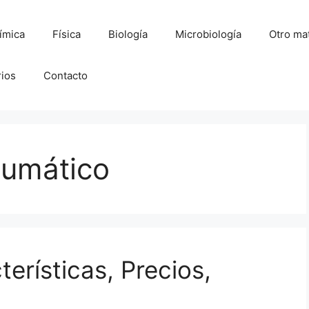
ímica
Física
Biología
Microbiología
Otro mat
rios
Contacto
eumático
erísticas, Precios,