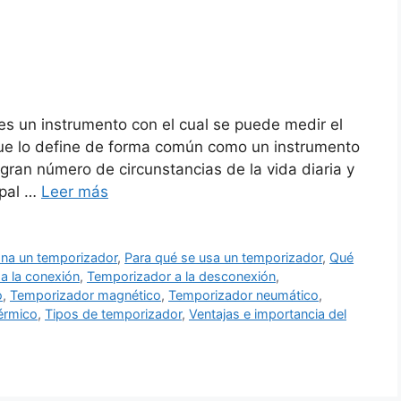
es un instrumento con el cual se puede medir el
que lo define de forma común como un instrumento
gran número de circunstancias de la vida diaria y
ipal …
Leer más
na un temporizador
,
Para qué se usa un temporizador
,
Qué
a la conexión
,
Temporizador a la desconexión
,
o
,
Temporizador magnético
,
Temporizador neumático
,
érmico
,
Tipos de temporizador
,
Ventajas e importancia del