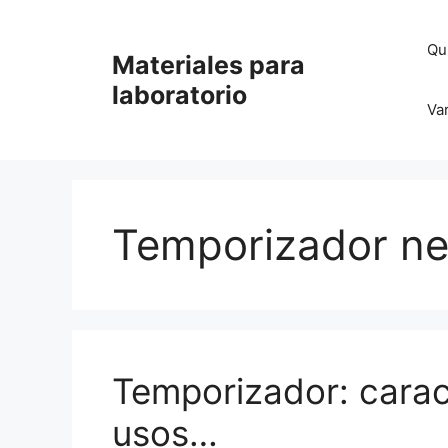
Saltar
al
Qu
Materiales para
contenido
laboratorio
Va
Temporizador n
Temporizador: caract
usos…