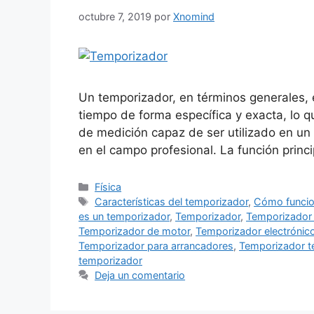
octubre 7, 2019
por
Xnomind
Un temporizador, en términos generales, 
tiempo de forma específica y exacta, lo 
de medición capaz de ser utilizado en un 
en el campo profesional. La función princ
Categorías
Física
Etiquetas
Características del temporizador
,
Cómo funcio
es un temporizador
,
Temporizador
,
Temporizador 
Temporizador de motor
,
Temporizador electrónic
Temporizador para arrancadores
,
Temporizador t
temporizador
Deja un comentario