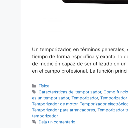
Un temporizador, en términos generales, 
tiempo de forma específica y exacta, lo 
de medición capaz de ser utilizado en un 
en el campo profesional. La función princ
Categorías
Física
Etiquetas
Características del temporizador
,
Cómo funcio
es un temporizador
,
Temporizador
,
Temporizador 
Temporizador de motor
,
Temporizador electrónic
Temporizador para arrancadores
,
Temporizador t
temporizador
Deja un comentario