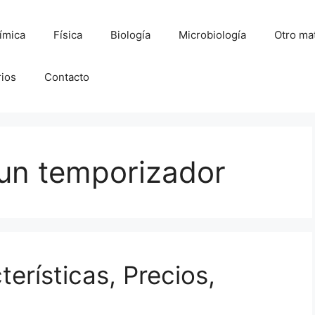
ímica
Física
Biología
Microbiología
Otro mat
rios
Contacto
 un temporizador
erísticas, Precios,