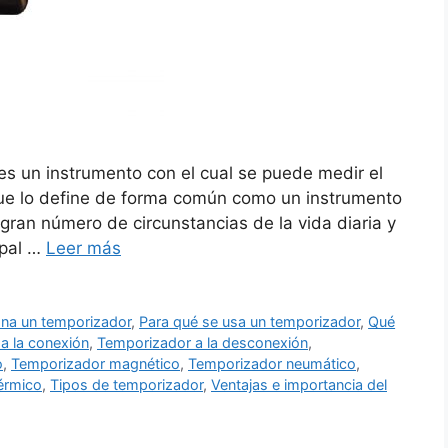
es un instrumento con el cual se puede medir el
que lo define de forma común como un instrumento
gran número de circunstancias de la vida diaria y
ipal …
Leer más
na un temporizador
,
Para qué se usa un temporizador
,
Qué
a la conexión
,
Temporizador a la desconexión
,
o
,
Temporizador magnético
,
Temporizador neumático
,
érmico
,
Tipos de temporizador
,
Ventajas e importancia del