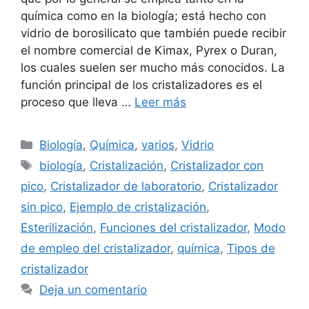
química como en la biología; está hecho con
vidrio de borosilicato que también puede recibir
el nombre comercial de Kimax, Pyrex o Duran,
los cuales suelen ser mucho más conocidos. La
función principal de los cristalizadores es el
proceso que lleva …
Leer más
Categorías
Biología
,
Química
,
varios
,
Vidrio
Etiquetas
biología
,
Cristalización
,
Cristalizador con
pico
,
Cristalizador de laboratorio
,
Cristalizador
sin pico
,
Ejemplo de cristalización
,
Esterilización
,
Funciones del cristalizador
,
Modo
de empleo del cristalizador
,
química
,
Tipos de
cristalizador
Deja un comentario