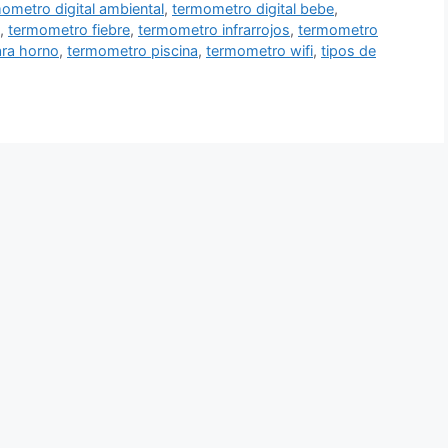
ometro digital ambiental
,
termometro digital bebe
,
,
termometro fiebre
,
termometro infrarrojos
,
termometro
ra horno
,
termometro piscina
,
termometro wifi
,
tipos de