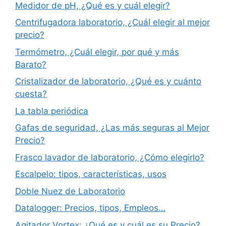
Medidor de pH, ¿Qué es y cuál elegir?
Centrifugadora laboratorio, ¿Cuál elegir al mejor
precio?
Termómetro, ¿Cuál elegir, por qué y más
Barato?
Cristalizador de laboratorio, ¿Qué es y cuánto
cuesta?
La tabla periódica
Gafas de seguridad, ¿Las más seguras al Mejor
Precio?
Frasco lavador de laboratorio, ¿Cómo elegirlo?
Escalpelo: tipos, características, usos
Doble Nuez de Laboratorio
Datalogger: Precios, tipos, Empleos…
Agitador Vortex: ¿Qué es y cuál es su Precio?