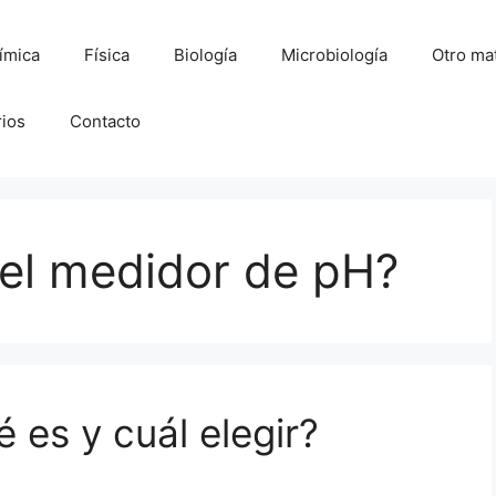
ímica
Física
Biología
Microbiología
Otro mat
rios
Contacto
a el medidor de pH?
 es y cuál elegir?