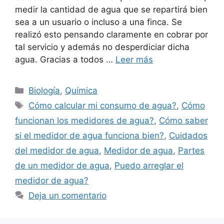
medir la cantidad de agua que se repartirá bien
sea a un usuario o incluso a una finca. Se
realizó esto pensando claramente en cobrar por
tal servicio y además no desperdiciar dicha
agua. Gracias a todos …
Leer más
Categorías
Biología
,
Química
Etiquetas
Cómo calcular mi consumo de agua?
,
Cómo
funcionan los medidores de agua?
,
Cómo saber
si el medidor de agua funciona bien?
,
Cuidados
del medidor de agua
,
Medidor de agua
,
Partes
de un medidor de agua
,
Puedo arreglar el
medidor de agua?
Deja un comentario