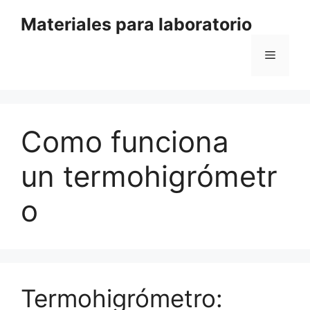
Saltar
Materiales para laboratorio
al
contenido
Menú
Como funciona
un termohigrómetr
o
Termohigrómetro: