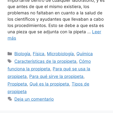
importante dentro de cualquier laboratorio, y es
que antes de que el mismo existiera, los
problemas no faltaban en cuanto a la salud de
los científicos y ayudantes que llevaban a cabo
los procedimientos. Esto se debe a que esta es
una pieza que se adjunta con la pipeta …
Leer
más
Categorías
Biología
,
Física
,
Microbiología
,
Química
Etiquetas
Características de la propipeta
,
Cómo
funciona la propipeta
,
Para qué se usa la
propipeta
,
Para qué sirve la propipeta
,
Propipeta
,
Qué es la propipeta
,
Tipos de
propipeta
Deja un comentario