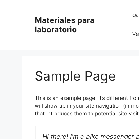
Saltar
al
Qu
Materiales para
contenido
laboratorio
Va
Sample Page
This is an example page. It’s different fro
will show up in your site navigation (in 
that introduces them to potential site visit
Hi there! I’m a bike messenger b